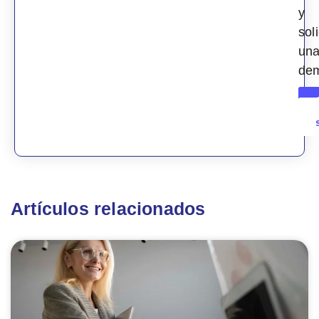
y
soli
un
de
Artículos relacionados