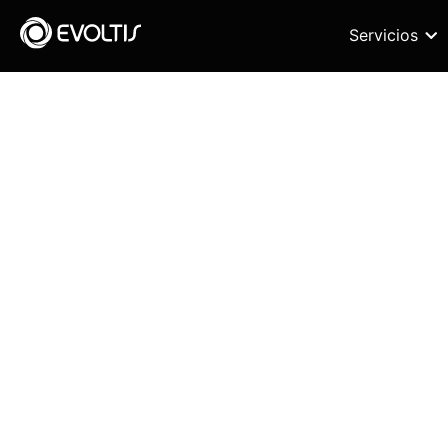
Servicios
E-book
CX TECH
TRENDS 20
12 Tendencias clave CX Tech
impulsadas por la IA Generativa.