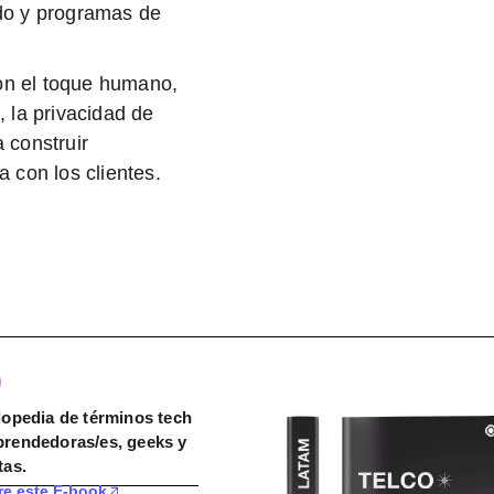
do y programas de
 con el toque humano
,
, la privacidad de
 construir
 con los clientes.
lopedia de términos tech
rendedoras/es, geeks y
tas.
e este E-book