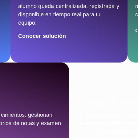
alumno queda centralizada, registrada y
m
disponible en tiempo real para tu
c
equipo.
Conocer solución
Inteligencia conv
ncimientos, gestionan
Analizamos cada interacc
orios de notas y examen
satisfacción e identific
se conviertan en abando