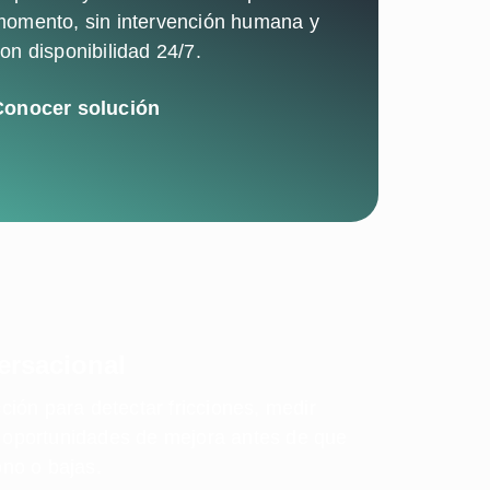
omento, sin intervención humana y
on disponibilidad 24/7.
Conocer solución
ersacional
ión para detectar fricciones, medir
ar oportunidades de mejora antes de que
no o bajas.