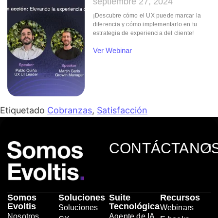
septiembre 27, 2024
¡Descubre cómo el UX puede marcar la
diferencia y cómo implementarlo en tu
estrategia de experiencia del cliente!
Ver Webinar
Etiquetado
Cobranzas
,
Satisfacción
CONTÁCTANO
Somos
Soluciones
Suite
Recursos
Evoltis
Tecnológica
Soluciones
Webinars
Nosotros
Agente de IA