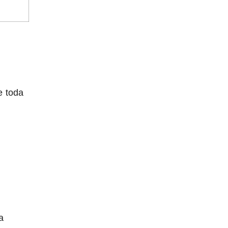
o
e toda
a