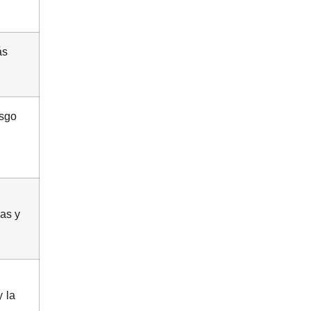
ás
esgo
as y
y la