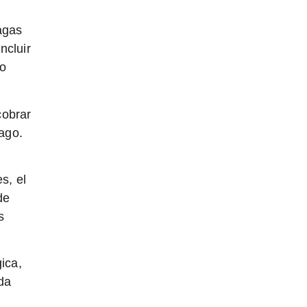
agas
ncluir
no
cobrar
ago.
s, el
de
s
ica,
ada