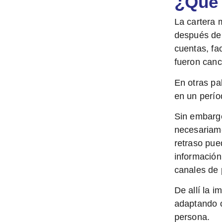
¿Qué 
La
cartera 
después del
cuentas, fa
fueron canc
En otras pa
en un perío
Sin embargo
necesariame
retraso pue
información
canales de 
De allí la 
adaptando ca
persona.