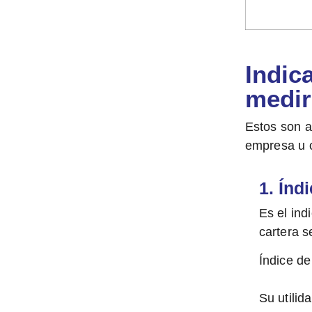
Indic
medir
Estos son a
empresa u o
1. Índ
Es el in
cartera 
Índice de
Su utilid