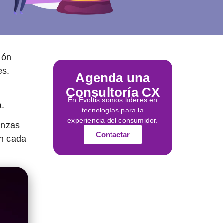
ión
es.
Agenda una
Consultoría CX
En Evoltis somos líderes en
a.
tecnologías para la
experiencia del consumidor.
anzas
Contactar
en cada