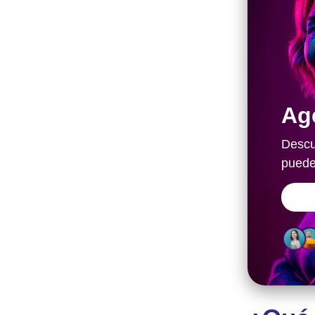
Ag
Descu
puede