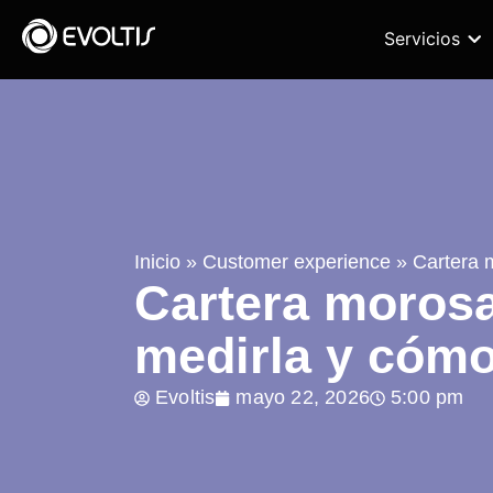
Servicios
Inicio
»
Customer experience
»
Cartera 
Cartera morosa
medirla y cómo
Evoltis
mayo 22, 2026
5:00 pm