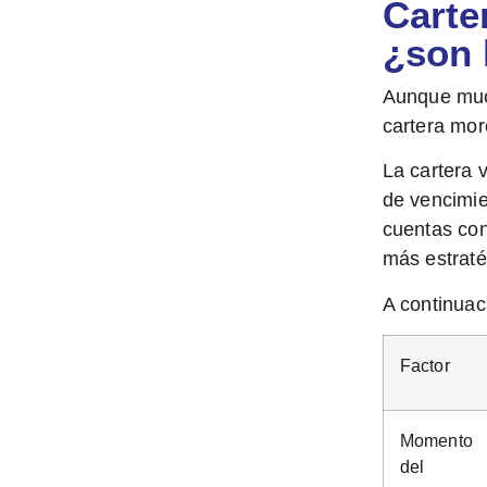
Carte
¿son 
Aunque muc
cartera mo
La
cartera 
de vencimi
cuentas con
más estraté
A continuac
Factor
Momento
del