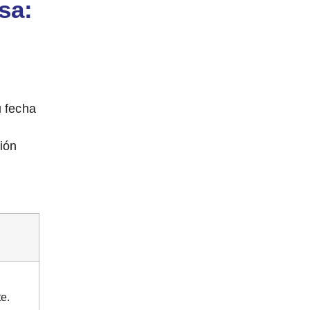
sa:
u fecha
ión
te.