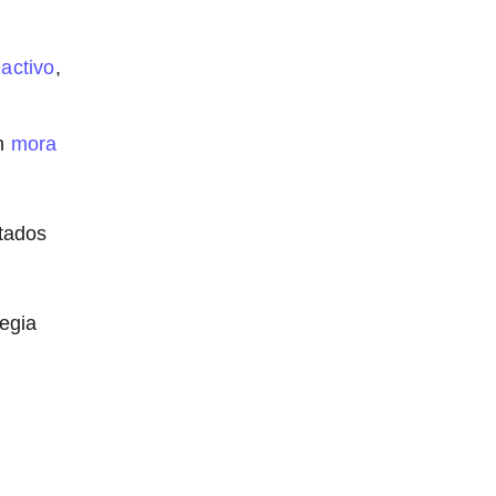
activo
,
en
mora
ltados
tegia