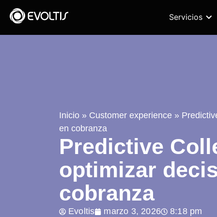
Servicios
Inicio
»
Customer experience
»
Predictiv
en cobranza
Predictive Col
optimizar deci
cobranza
Evoltis
marzo 3, 2026
8:18 pm