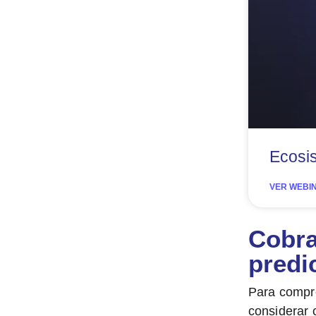
Ecosi
VER WEBI
Cobra
predi
Para compre
considerar 