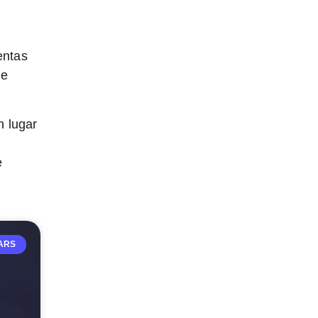
entas
de
n lugar
e
ARS