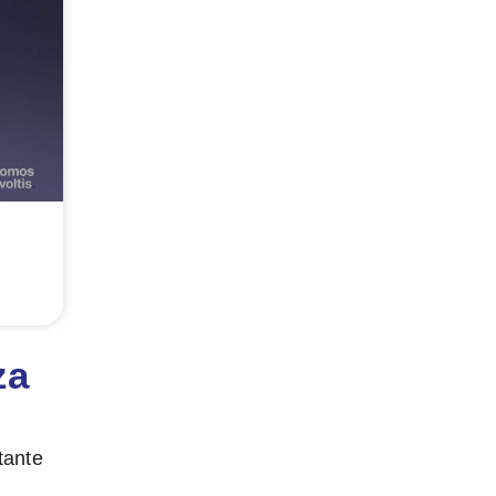
za
tante