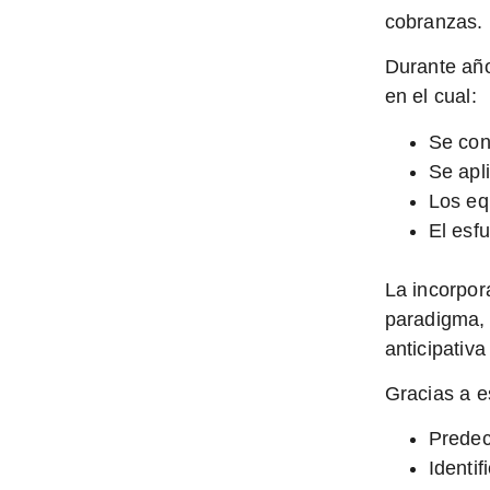
cobranzas.
Durante añ
en el cual:
Se con
Se apl
Los eq
El esf
La incorpor
paradigma,
anticipativ
Gracias a e
Predec
Identi