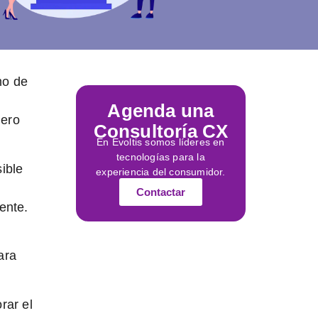
mo de
Agenda una
iero
Consultoría CX
En Evoltis somos líderes en
tecnologías para la
sible
experiencia del consumidor.
Contactar
ente.
ara
rar el