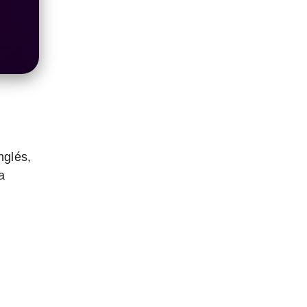
nglés,
a