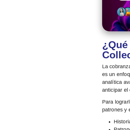
¿Qué 
Colle
La
cobranza
es un enfoq
analítica a
anticipar e
Para lograrl
patrones y e
Histor
Patron