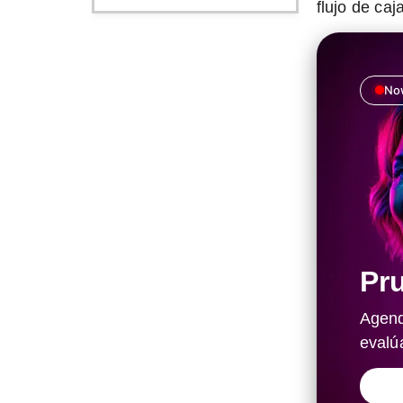
flujo de caj
Now
Pru
Agend
evalú