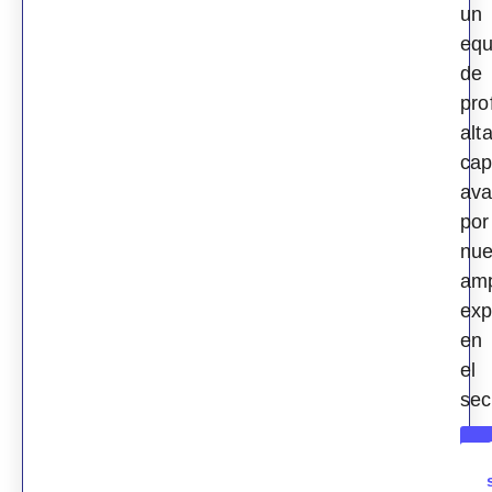
un
equ
de
pro
alt
cap
ava
por
nue
amp
exp
en
el
sec