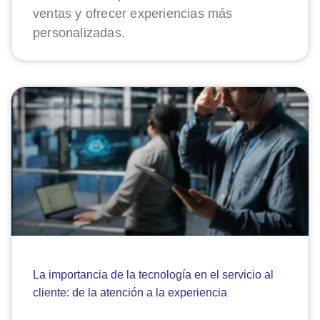
ventas y ofrecer experiencias más
personalizadas.
La importancia de la tecnología en el servicio al
cliente: de la atención a la experiencia