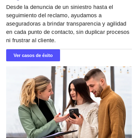
Desde la denuncia de un siniestro hasta el
seguimiento del reclamo, ayudamos a
aseguradoras a brindar transparencia y agilidad
en cada punto de contacto, sin duplicar procesos
ni frustrar al cliente.
Ver casos de éxito