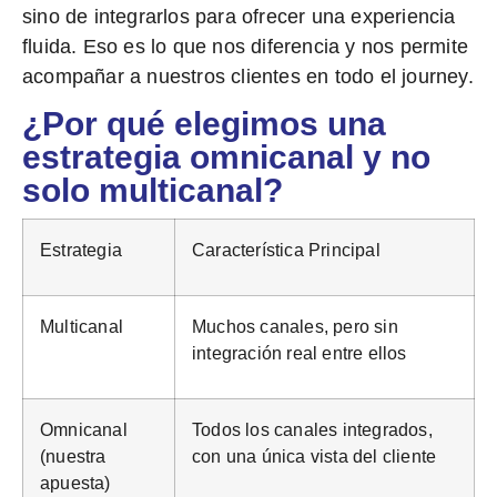
sino de integrarlos para ofrecer una experiencia
fluida. Eso es lo que nos diferencia y nos permite
acompañar a nuestros clientes en todo el journey.
¿Por qué elegimos una
estrategia omnicanal y no
solo multicanal?
Estrategia
Característica Principal
Multicanal
Muchos canales, pero sin
integración real entre ellos
Omnicanal
Todos los canales integrados,
(nuestra
con una única vista del cliente
apuesta)