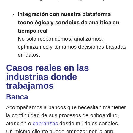
Integración con nuestra plataforma
tecnológica y servicios de analítica en
tiempo real
No solo respondemos: analizamos,
optimizamos y tomamos decisiones basadas
en datos.
Casos reales en las
industrias donde
trabajamos
Banca
Acompañamos a bancos que necesitan mantener
la continuidad de sus procesos de onboarding,
atención o
cobranzas
desde múltiples canales.
Un mismo cliente puede empezar por la app,