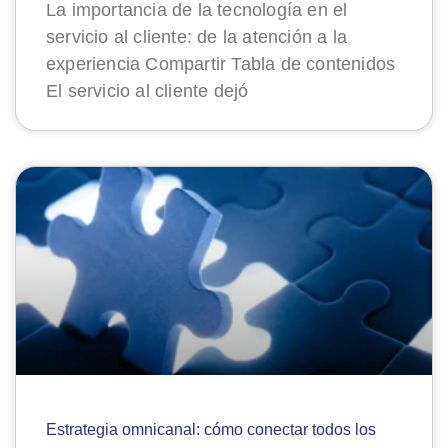
La importancia de la tecnología en el
servicio al cliente: de la atención a la
experiencia Compartir Tabla de contenidos
El servicio al cliente dejó
Estrategia omnicanal: cómo conectar todos los