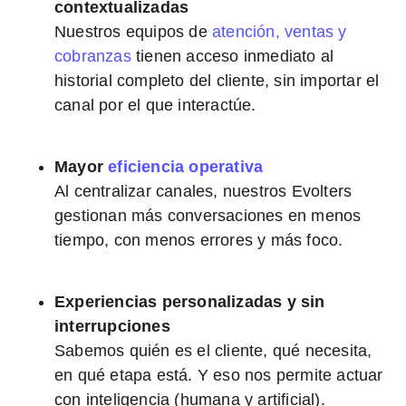
contextualizadas
Nuestros equipos de
atención, ventas y
cobranzas
tienen acceso inmediato al
historial completo del cliente, sin importar el
canal por el que interactúe.
Mayor
eficiencia operativa
Al centralizar canales, nuestros Evolters
gestionan más conversaciones en menos
tiempo, con menos errores y más foco.
Experiencias personalizadas y sin
interrupciones
Sabemos quién es el cliente, qué necesita,
en qué etapa está. Y eso nos permite actuar
con inteligencia (humana y artificial).