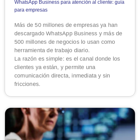
WhatsApp Business para atención al cliente: guía
para empresas
Más de 50 millones de empresas ya han
descargado WhatsApp Business y más de
500 millones de negocios lo usan como
herramienta de trabajo diario.
La razón es simple: es el canal donde los
clientes ya están, y permite una
comunicación directa, inmediata y sin
fricciones.