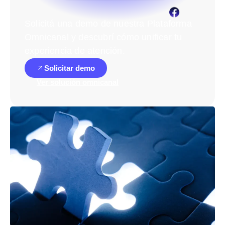
Solicitá una demo
de nuestra Plataforma
Omnicanal y
descubrí cómo unificar tu
experiencia de atención.
Solicitar demo
Ver solución omnicanal