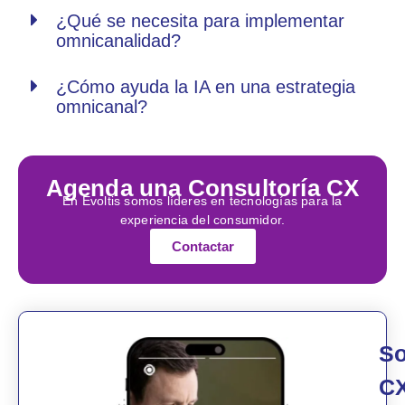
¿Qué se necesita para implementar
omnicanalidad?
¿Cómo ayuda la IA en una estrategia
omnicanal?
Agenda una Consultoría CX
En Evoltis somos líderes en tecnologías para la
experiencia del consumidor.
Contactar
So
C