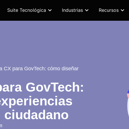
Suite Tecnológica
Industrias
Recursos
ia CX para GovTech: cómo diseñar
para GovTech:
xperiencias
l ciudadano
m