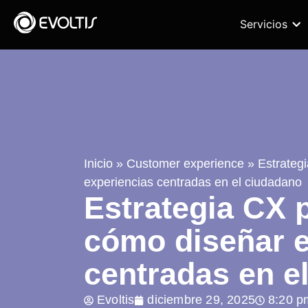
Servicios
Inicio
»
Customer experience
»
Estrateg
experiencias centradas en el ciudadano
Estrategia CX 
cómo diseñar e
centradas en e
Evoltis
diciembre 29, 2025
8:20 p