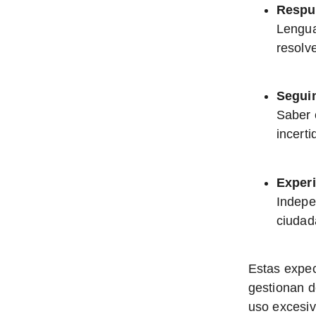
Respu
Lengua
resolve
Seguim
Saber 
incert
Experi
Indepe
ciudad
Estas expec
gestionan de
uso excesiv