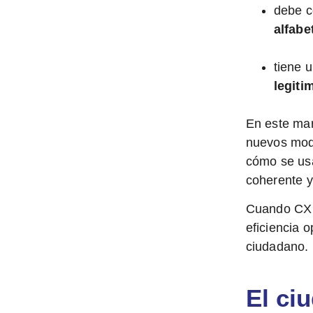
debe 
alfabe
tiene 
legiti
En este mar
nuevos mode
cómo
se usa
coherente y
Cuando CX y
eficiencia 
ciudadano
.
El ci