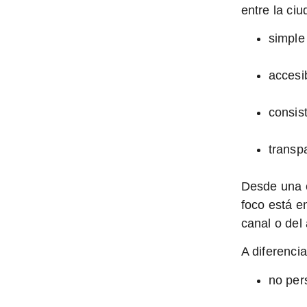
entre la ci
simple
accesi
consis
transp
Desde una c
foco está 
canal o del
A diferenci
no per