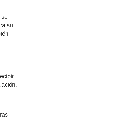
 se
ara su
bién
ecibir
uación.
eras