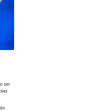
o sin
pias
ión