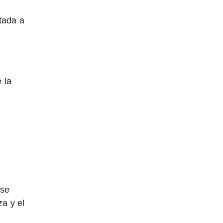
tada a
 la
 se
za y el