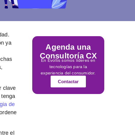
dad.
ón ya
Agenda una
Consultoría CX
Muchas
En Evoltis somos líderes en
tecnologías para la
,
experiencia del consumidor.
Contactar
r clave
 tenga
gia de
 ordene
tre el