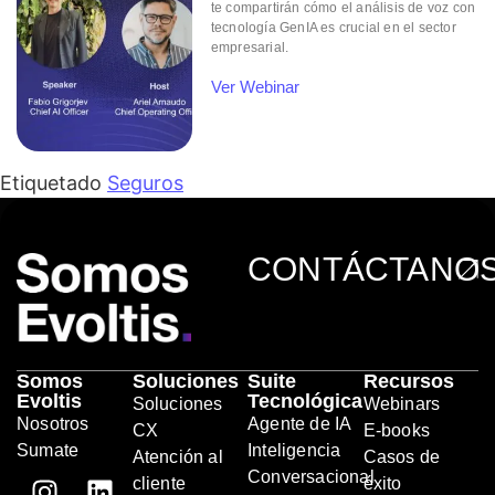
te compartirán cómo el análisis de voz con
tecnología GenIA es crucial en el sector
empresarial.
Ver Webinar
Etiquetado
Seguros
CONTÁCTANO
Somos
Soluciones
Suite
Recursos
Evoltis
Tecnológica
Soluciones
Webinars
Nosotros
Agente de IA
CX
E-books
Sumate
Inteligencia
Atención al
Casos de
Conversacional
cliente
éxito