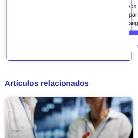
CX
par
seg
Artículos relacionados