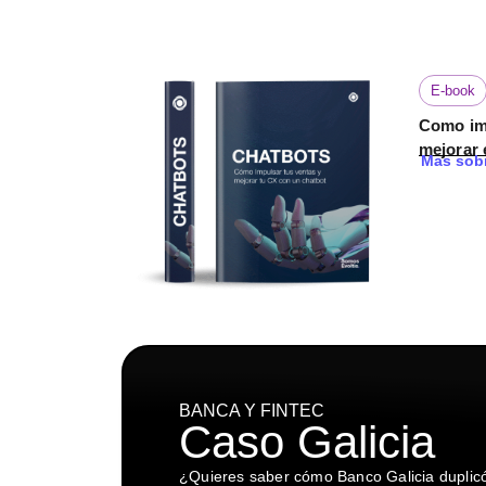
E-book
Como imp
mejorar 
Mas sobr
BANCA Y FINTEC
Caso Galicia
¿Quieres saber cómo Banco Galicia duplicó 