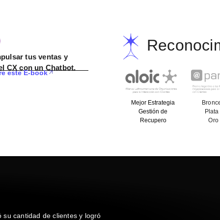
Reconoci
ulsar tus ventas y
el CX con un Chatbot.
e este E-book
Mejor Estrategia
Bronc
Gestión de
Plata
Recupero
Oro
su cantidad de clientes y logró