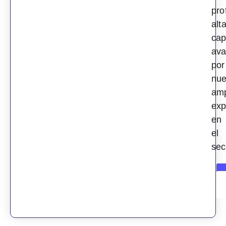
pro
alt
cap
ava
por
nue
amp
exp
en
el
sec