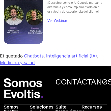
¡Descubre cómo el UX puede marcar la
diferencia y cómo implementarlo en tu
estrategia de experiencia del cliente!
Ver Webinar
Etiquetado
Chatbots
,
Inteligencia artificial (IA)
,
Medicina y salud
CONTÁCTANO
Somos
Soluciones
Suite
Recursos