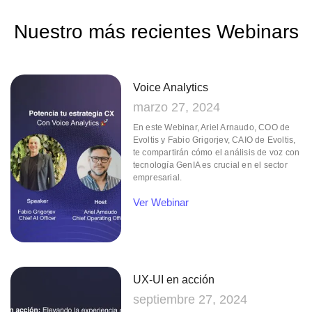
Nuestro más
recientes Webinars
Voice Analytics
marzo 27, 2024
En este Webinar, Ariel Arnaudo, COO de
Evoltis y Fabio Grigorjev, CAIO de Evoltis,
te compartirán cómo el análisis de voz con
tecnología GenIA es crucial en el sector
empresarial.
Ver Webinar
UX-UI en acción
septiembre 27, 2024