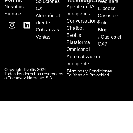
Evoltis
Tecnológica
Soluciones
Webinars
Nosotros
Agente de IA
CX
E-books
Sumate
Inteligencia
Atención al
Casos de
Conversacional
cliente
éxito
Chatbot
Cobranzas
Blog
Evoltis
Ventas
¿Qué es el
Plataforma
CX?
Omnicanal
Automatización
Inteligente
Copyright Evoltis 2026.
Términos y Condiciones
Todos los derechos reservados
Políticas de Privacidad
a Tecnovoz Noroeste S.A.