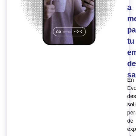
a
m
pa
tu
e
d
sa
En
Evo
des
sol
per
de
exp